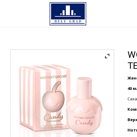
W
T
Жен
40 м
Саха
Ком
Вер
Нот