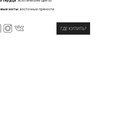
ы сердца
: экзотические цветы
овые ноты
: восточные пряности
ГДЕ КУПИТЬ?