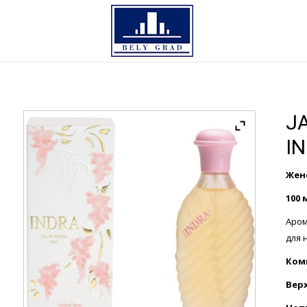
J
I
Жен
100 
Аром
для 
Ком
Вер