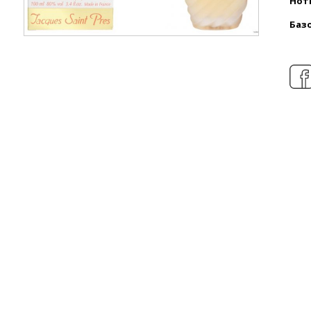
Нот
Баз