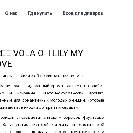
О нас
Где купить
Вход для дилеров
EE VOLA OH LILY MY
OVE
очный, сладкий и обволакивающий аромат.
ily My Love — идеальный аромат для тех, кто любит
ьно и искренне. Цветочно-гурманский аромат,
анный для романтичных молодых женщин, которые
живают все эмоции с открытым сердцем.
позиция открывается сияющим взрывом фруктовых
, обогащенных чистотой ландыша и экзотической
остью кокоса, предлагая свежее, мечтательное и