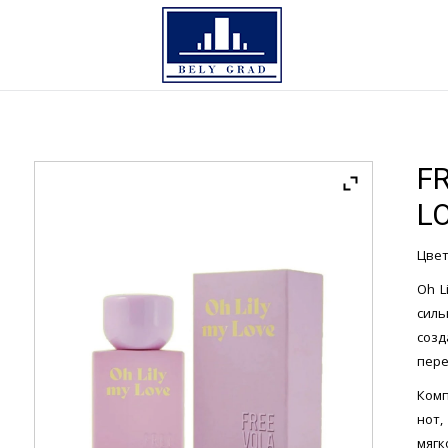
FR
L
Цвет
Oh L
сил
созд
пере
Ком
нот
мягк