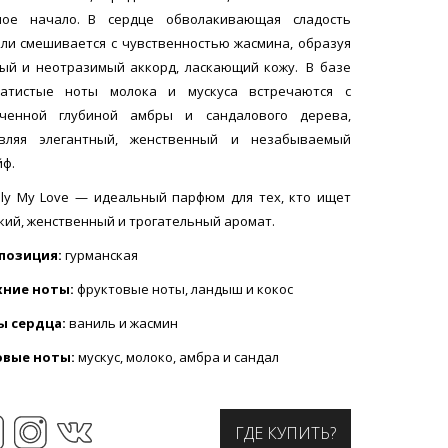
ное начало. В сердце обволакивающая сладость
ли смешивается с чувственностью жасмина, образуя
ый и неотразимый аккорд, ласкающий кожу. В базе
хатистые ноты молока и мускуса встречаются с
нченной глубиной амбры и сандалового дерева,
авляя элегантный, женственный и незабываемый
ф.
ily My Love — идеальный парфюм для тех, кто ищет
кий, женственный и трогательный аромат.
позиция:
гурманская
хние ноты:
фруктовые ноты, ландыш и кокос
ы сердца:
ваниль и жасмин
овые ноты:
мускус, молоко, амбра и сандал
ГДЕ КУПИТЬ?