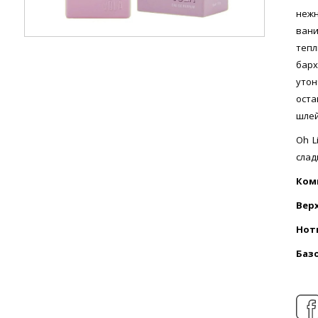
неж
вани
тепл
бар
уто
ост
шлей
Oh L
слад
Ком
Вер
Нот
Баз