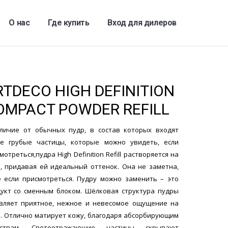
О нас
Где купить
Вход для дилеров
RTDECO HIGH DEFINITION
OMPACT POWDER REFILL
личие от обычных пудр, в состав которых входят
е грубые частицы, которые можно увидеть, если
мотреться,пудра High Definition Refill растворяется на
, придавая ей идеальный оттенок. Она не заметна,
 если присмотреться. Пудру можно заменить – это
укт со сменным блоком. Шёлковая структура пудры
вляет приятное, нежное и невесомое ощущение на
. Отлично матирует кожу, благодаря абсорбирующим
йствам. Светоотражающие частицы скрывают