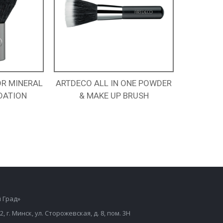
OR MINERAL
ARTDECO ALL IN ONE POWDER
DATION
& MAKE UP BRUSH
 Град»
2, г. Минск, ул. Сторожевская, д. 8, пом. 3Н