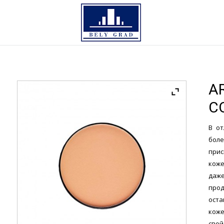
A
C
В от
боле
прис
коже
даже
прод
оста
коже
сво