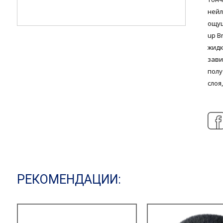
ней
ощущ
up B
жидк
зави
пол
слоя
РЕКОМЕНДАЦИИ: