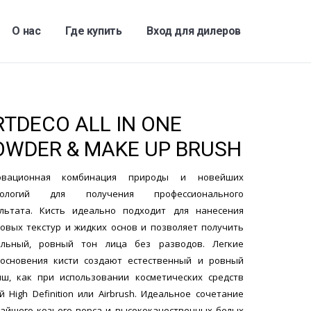
О нас
Где купить
Вход для дилеров
RTDECO ALL IN ONE
OWDER & MAKE UP BRUSH
овационная комбинация природы и новейших
нологий для получения профессионального
льтата. Кисть идеально подходит для нанесения
овых текстур и жидких основ и позволяет получить
альный, ровный тон лица без разводов. Легкие
основения кисти создают естественный и ровный
ш, как при использовании косметических средств
й High Definition или Airbrush. Идеальное сочетание
айшего козьего ворса и высококачественных белых