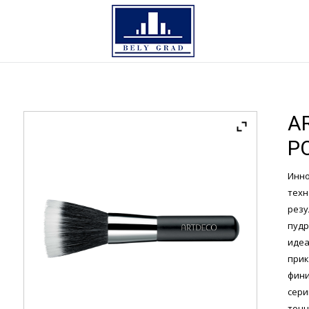
A
P
Инн
тех
резу
пудр
иде
прик
фини
сери
тонч