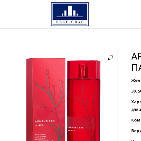
A
П
Жен
30, 5
Хар
для 
Ком
Вер