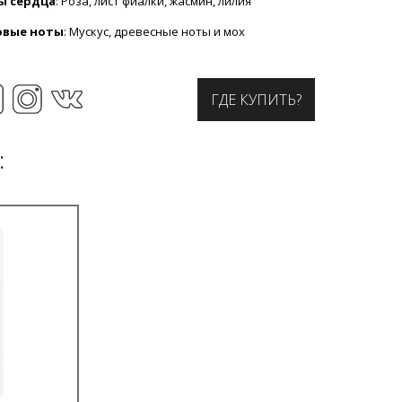
ы сердца
: Роза, лист фиалки, жасмин, лилия
овые ноты
: Мускус, древесные ноты и мох
ГДЕ КУПИТЬ?
: