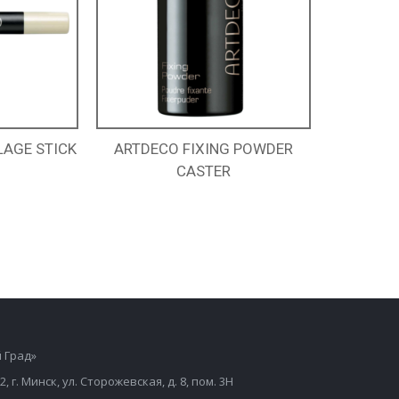
AGE STICK
ARTDECO FIXING POWDER
CASTER
 Град»
2, г. Минск, ул. Сторожевская, д. 8, пом. 3Н