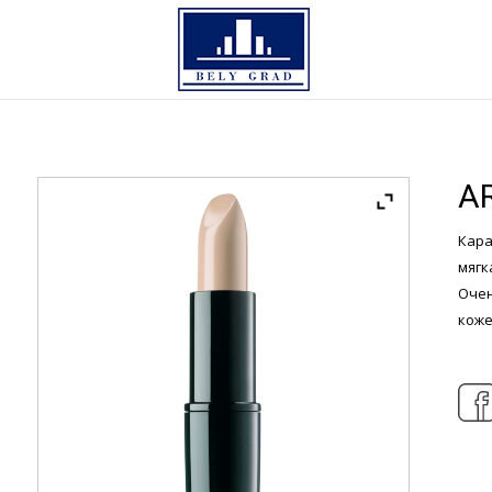
A
Кара
мягк
Очен
коже