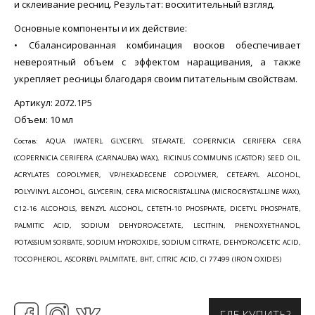
и склеивание ресниц. Результат: восхитительный взгляд.
Основные компоненты и их действие:
• Сбалансированная комбинация восков обеспечивает
невероятный объем с эффектом наращивания, а также
укрепляет ресницы благодаря своим питательным свойствам.
Артикул: 2072.1P5
Объем: 10 мл
Состав: AQUA (WATER), GLYCERYL STEARATE, COPERNICIA CERIFERA CERA
(COPERNICIA CERIFERA (CARNAUBA) WAX), RICINUS COMMUNIS (CASTOR) SEED OIL,
ACRYLATES COPOLYMER, VP/HEXADECENE COPOLYMER, CETEARYL ALCOHOL,
POLYVINYL ALCOHOL, GLYCERIN, CERA MICROCRISTALLINA (MICROCRYSTALLINE WAX),
C12-16 ALCOHOLS, BENZYL ALCOHOL, CETETH-10 PHOSPHATE, DICETYL PHOSPHATE,
PALMITIC ACID, SODIUM DEHYDROACETATE, LECITHIN, PHENOXYETHANOL,
POTASSIUM SORBATE, SODIUM HYDROXIDE, SODIUM CITRATE, DEHYDROACETIC ACID,
TOCOPHEROL, ASCORBYL PALMITATE, BHT, CITRIC ACID, CI 77499 (IRON OXIDES)