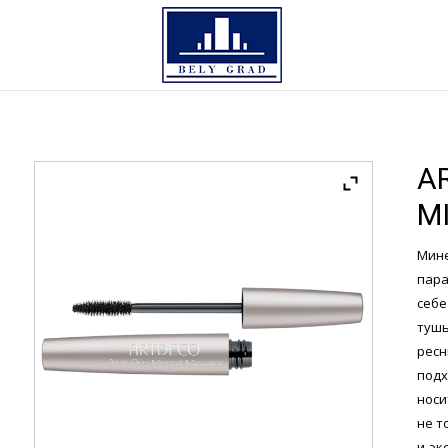
A
M
Мине
пара
себ
тушь
ресн
подх
носи
не т
и эк