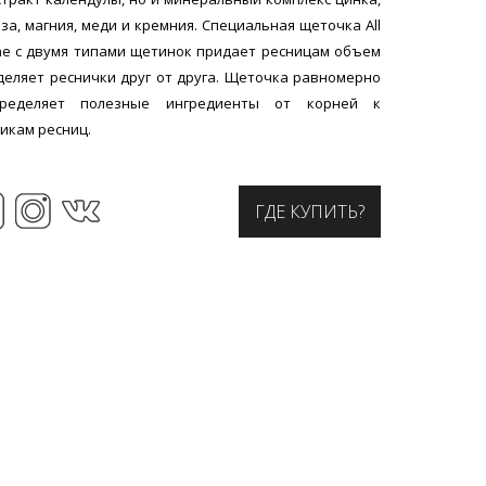
за, магния, меди и кремния. Специальная щеточка All
ne с двумя типами щетинок придает ресницам объем
деляет реснички друг от друга. Щеточка равномерно
пределяет полезные ингредиенты от корней к
икам ресниц.
ГДЕ КУПИТЬ?