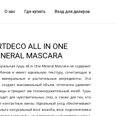
О нас
Где купить
Вход для дилеров
RTDECO ALL IN ONE
INERAL MASCARA
ральная тушь All in One Mineral Mascara не содержит
бенов и имеет идеальную текстуру, сочетающую в
е минеральные и растительные ингредиенты. Эта
 создает максимальный объем, оптически удлиняет
ицы и придает им головокружительный изгиб. Тушь
одит для чувствительных глаз, а также для тех, кто
т контактные линзы. Идеальный уход обеспечивают
олько натуральный воск жожоба, воск подсолнечника
стракт календулы, но и минеральный комплекс цинка,