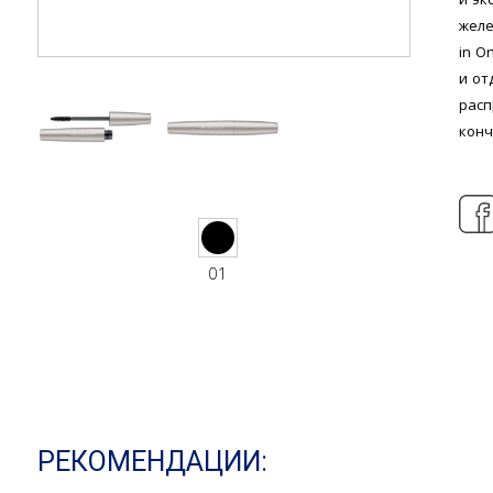
желе
in O
и от
рас
конч
01
РЕКОМЕНДАЦИИ: