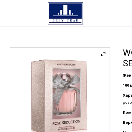
W
S
Жен
100 
Хар
розо
Ком
Вер