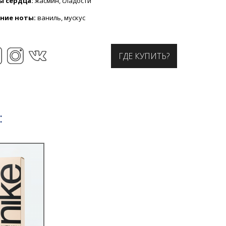
ы сердца:
жасмин, сладости
ние ноты:
ваниль, мускус
ГДЕ КУПИТЬ?
: