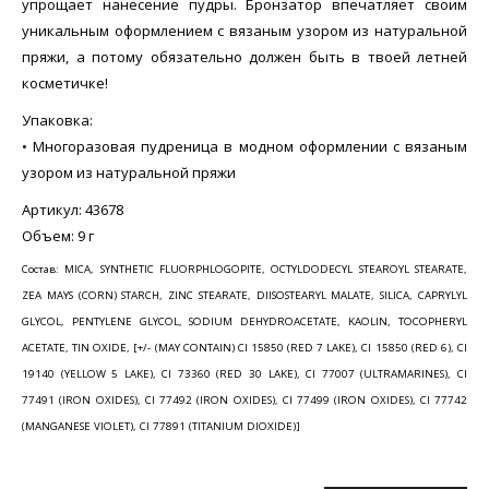
упрощает нанесение пудры. Бронзатор впечатляет своим
уникальным оформлением с вязаным узором из натуральной
пряжи, а потому обязательно должен быть в твоей летней
косметичке!
Упаковка:
• Многоразовая пудреница в модном оформлении с вязаным
узором из натуральной пряжи
Артикул: 43678
Объем: 9 г
Состав: MICA, SYNTHETIC FLUORPHLOGOPITE, OCTYLDODECYL STEAROYL STEARATE,
ZEA MAYS (CORN) STARCH, ZINC STEARATE, DIISOSTEARYL MALATE, SILICA, CAPRYLYL
GLYCOL, PENTYLENE GLYCOL, SODIUM DEHYDROACETATE, KAOLIN, TOCOPHERYL
ACETATE, TIN OXIDE, [+/- (MAY CONTAIN) CI 15850 (RED 7 LAKE), CI 15850 (RED 6), CI
19140 (YELLOW 5 LAKE), CI 73360 (RED 30 LAKE), CI 77007 (ULTRAMARINES), CI
77491 (IRON OXIDES), CI 77492 (IRON OXIDES), CI 77499 (IRON OXIDES), CI 77742
(MANGANESE VIOLET), CI 77891 (TITANIUM DIOXIDE)]