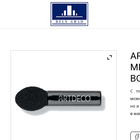
A
M
B
С п
можн
но и
в ма