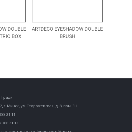
OW DOUBLE
ARTDECO EYESHADOW DOUBLE
TRIO BOX
BRUSH
 Град»
2, г. Минск, ул. Сторожевская, д. 8, пом. 3Н
388 21 11
7 388 21 12
ая косметика и парфюмерия в Минске