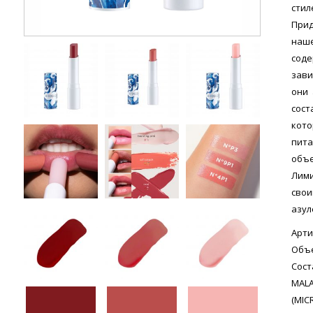
стил
Прид
наше
сод
зави
они 
сост
кото
пита
объ
Лими
сво
азул
Арти
Объе
Сост
MAL
(MIC