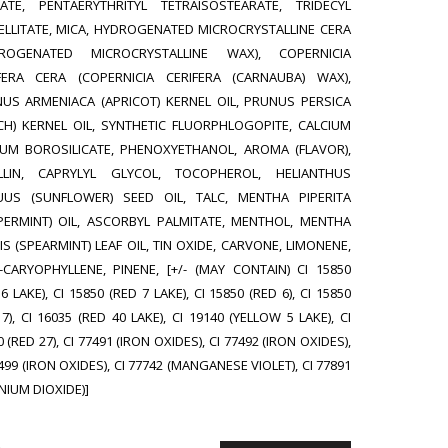
ATE, PENTAERYTHRITYL TETRAISOSTEARATE, TRIDECYL
ELLITATE, MICA, HYDROGENATED MICROCRYSTALLINE CERA
DROGENATED MICROCRYSTALLINE WAX), COPERNICIA
FERA CERA (COPERNICIA CERIFERA (CARNAUBA) WAX),
US ARMENIACA (APRICOT) KERNEL OIL, PRUNUS PERSICA
CH) KERNEL OIL, SYNTHETIC FLUORPHLOGOPITE, CALCIUM
UM BOROSILICATE, PHENOXYETHANOL, AROMA (FLAVOR),
LLIN, CAPRYLYL GLYCOL, TOCOPHEROL, HELIANTHUS
US (SUNFLOWER) SEED OIL, TALC, MENTHA PIPERITA
PERMINT) OIL, ASCORBYL PALMITATE, MENTHOL, MENTHA
DIS (SPEARMINT) LEAF OIL, TIN OXIDE, CARVONE, LIMONENE,
-CARYOPHYLLENE, PINENE, [+/- (MAY CONTAIN) CI 15850
6 LAKE), CI 15850 (RED 7 LAKE), CI 15850 (RED 6), CI 15850
7), CI 16035 (RED 40 LAKE), CI 19140 (YELLOW 5 LAKE), CI
 (RED 27), CI 77491 (IRON OXIDES), CI 77492 (IRON OXIDES),
499 (IRON OXIDES), CI 77742 (MANGANESE VIOLET), CI 77891
ANIUM DIOXIDE)]