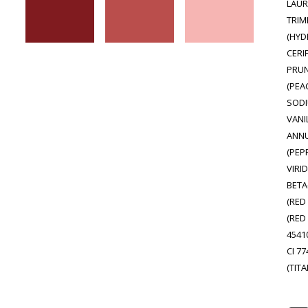
LAUR
TRIM
(HY
CERI
PRUN
(PEA
SODI
VANI
ANNU
(PEP
VIRI
BETA
(RED 
(RED 
45410
CI 77
(TIT