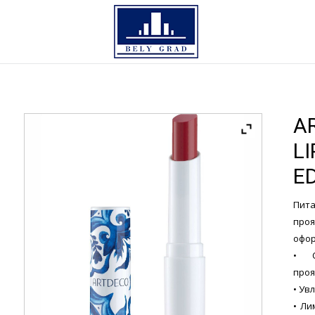
A
LI
E
Пит
про
офо
• С
проя
• Ув
• Ли