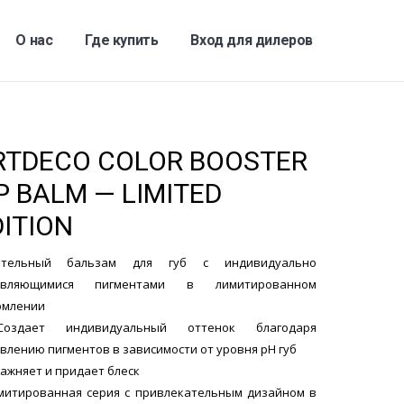
О нас
Где купить
Вход для дилеров
RTDECO COLOR BOOSTER
P BALM — LIMITED
DITION
ательный бальзам для губ с индивидуально
являющимися пигментами в лимитированном
рмлении
оздает индивидуальный оттенок благодаря
влению пигментов в зависимости от уровня pH губ
лажняет и придает блеск
митированная серия с привлекательным дизайном в