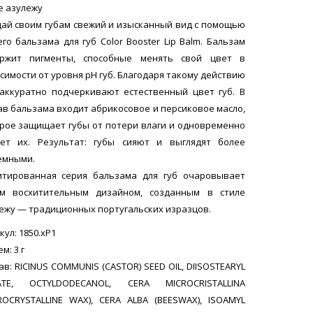
е азулежу
ай своим губам свежий и изысканный вид с помощью
го бальзама для губ Color Booster Lip Balm. Бальзам
ержит пигменты, способные менять свой цвет в
симости от уровня pH губ. Благодаря такому действию
аккуратно подчеркивают естественный цвет губ. В
ав бальзама входит абрикосовое и персиковое масло,
рое защищает губы от потери влаги и одновременно
ет их. Результат: губы сияют и выглядят более
емными.
тированная серия бальзама для губ очаровывает
им восхитительным дизайном, созданным в стиле
ежу — традиционных португальских изразцов.
кул: 1850.хP1
м: 3 г
ав: RICINUS COMMUNIS (CASTOR) SEED OIL, DIISOSTEARYL
ATE, OCTYLDODECANOL, CERA MICROCRISTALLINA
ROCRYSTALLINE WAX), CERA ALBA (BEESWAX), ISOAMYL